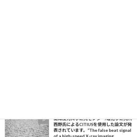
Synchrotron Radiation
Instrumentation (SRI 2024)に出展しま
す。
2024-07-11
東北大学 齋藤氏の率いるチームによる
JP
CITIUSを使用した論文が発表されまし
た。"Broadband Quasielastic
Scattering Spectroscopy Using a
Multiline Frequency Comblike
Spectrum in the Hard X-Ray Region"
2024-07-11
6月16日～20日にヘルシンボリで開催さ
Conference
れたCoherence 2024に出展しました。
2024-07-11
高輝度光科学研究センター/理化学研究所
JP
西野氏によるCITIUSを使用した論文が発
表されています。”The false beat signal
of a high-speed X-ray imaging