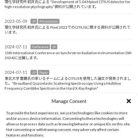
理化学研究所 初井氏による ”Development of 5.04 Mpixel CITIUS detector for
high-resolution ptychography”資料が公開されています。
2023-05-09
JP
Presentation
理化学研究所 初井氏による Pixel 2022でのCITIUSに関する資料が公開されて
います。
2024-07-11
Conference
JP
15th International Conference on Synchrotron Radiation Instrumentation (SRI
2024)に出展します。
2024-07-11
JP
Paper
東北大学 齋藤氏の率いるチームによるCITIUSを使用した論文が発表されまし
た。"Broadband Quasielastic Scattering Spectroscopy Using a Multiline
Frequency Comblike Spectrum in the Hard X-Ray Region"
Manage Consent
2024-07-11
Conference
JP
6月16日～20日にヘルシンボリで開催されたCoherence 2024に出展しまし
To provide the best experiences, we use technologies like cookies to store
た。
and/or access device information. Consenting to these technologies will
allow us to process data such as browsing behavior or unique IDs on this site.
2024-01-10
JP
Paper
Not consenting or withdrawing consent, may adversely affect certain
高輝度光科学研究センター/理化学研究所 西野氏によるCITIUSを使用した論文
features and functions.