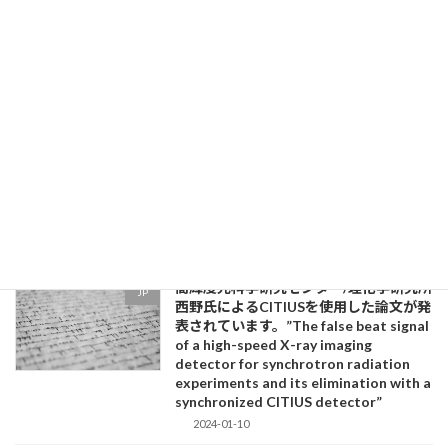
東北大学 齋藤氏の率いるチームによる
JP
CITIUSを使用した論文が発表されまし
た。"Broadband Quasielastic
Scattering Spectroscopy Using a
Multiline Frequency Comblike
Spectrum in the Hard X-Ray Region"
2024-07-11
6月16日～20日にヘルシンボリで開催さ
Conference
れたCoherence 2024に出展しました。
2024-07-11
高輝度光科学研究センター/理化学研究所
JP
西野氏によるCITIUSを使用した論文が発
表されています。”The false beat signal
of a high-speed X-ray imaging
detector for synchrotron radiation
experiments and its elimination with a
synchronized CITIUS detector”
2024-01-10