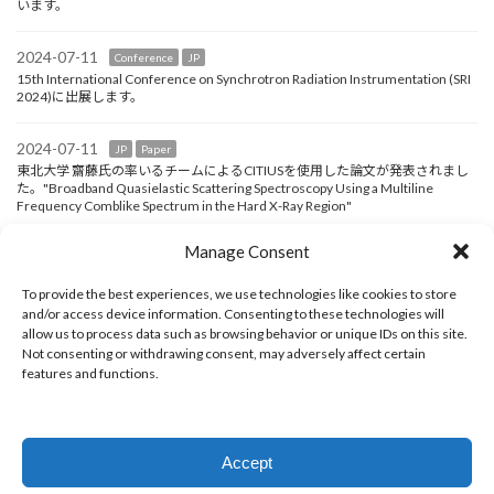
います。
2024-07-11
Conference
JP
15th International Conference on Synchrotron Radiation Instrumentation (SRI
2024)に出展します。
2024-07-11
JP
Paper
東北大学 齋藤氏の率いるチームによるCITIUSを使用した論文が発表されまし
た。"Broadband Quasielastic Scattering Spectroscopy Using a Multiline
Frequency Comblike Spectrum in the Hard X-Ray Region"
Manage Consent
2024-07-11
Conference
JP
6月16日～20日にヘルシンボリで開催されたCoherence 2024に出展しまし
To provide the best experiences, we use technologies like cookies to store
た。
and/or access device information. Consenting to these technologies will
allow us to process data such as browsing behavior or unique IDs on this site.
2024-01-10
JP
Paper
Not consenting or withdrawing consent, may adversely affect certain
高輝度光科学研究センター/理化学研究所 西野氏によるCITIUSを使用した論文
features and functions.
が発表されています。”The false beat signal of a high-speed X-ray imaging
detector for synchrotron radiation experiments and its elimination with a
synchronized CITIUS detector”
Accept