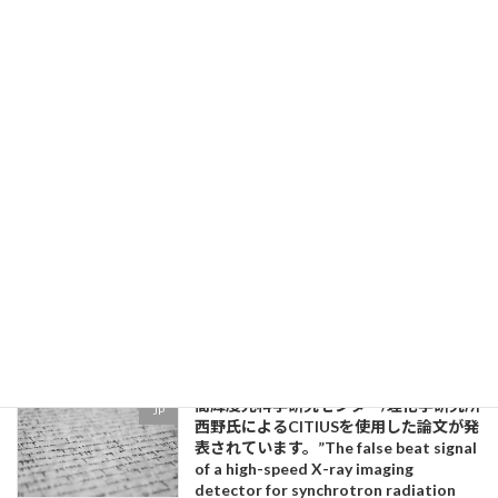
す。
2024-07-11
東北大学 齋藤氏の率いるチームによる
JP
CITIUSを使用した論文が発表されまし
た。"Broadband Quasielastic
Scattering Spectroscopy Using a
Multiline Frequency Comblike
Spectrum in the Hard X-Ray Region"
2024-07-11
6月16日～20日にヘルシンボリで開催さ
Conference
れたCoherence 2024に出展しました。
2024-07-11
高輝度光科学研究センター/理化学研究所
JP
西野氏によるCITIUSを使用した論文が発
表されています。”The false beat signal
of a high-speed X-ray imaging
detector for synchrotron radiation