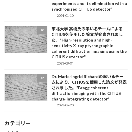
experiments and its elimination with a
synchronized CITIUS detector”
2024-01-10
東北大学 高橋氏の率いるチームによる
JP
CITIUSを使用した論文が発表されまし
た。"High-resolution and high-
sensitivity X-ray ptychographic
coherent diffraction imaging using the
CITIUS detector"
2023-08-04
Dr. Marie-Ingrid Richardの率いるチー
JP
ムにより、CITIUSを使用した論文が発表
されました。"Bragg coherent
diffraction imaging with the CITIUS
charge-integrating detector"
2023-06-20
カテゴリー
CITIUS