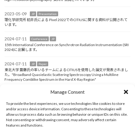
2023-05-09
JP
Presentation
理化学研究所 初井氏による Pixel 2022でのCITIUSに関する資料が公開されて
います。
2024-07-11
Conference
JP
15th International Conference on Synchrotron Radiation Instrumentation (SRI
2024)に出展します。
2024-07-11
JP
Paper
東北大学 齋藤氏の率いるチームによるCITIUSを使用した論文が発表されまし
た。"Broadband Quasielastic Scattering Spectroscopy Using a Multiline
Frequency Comblike Spectrum in the Hard X-Ray Region"
Manage Consent
2024-07-11
Conference
JP
6月16日～20日にヘルシンボリで開催されたCoherence 2024に出展しまし
To provide the best experiences, we use technologies like cookies to store
た。
and/or access device information. Consenting to these technologies will
allow us to process data such as browsing behavior or unique IDs on this site.
2024-01-10
JP
Paper
Not consenting or withdrawing consent, may adversely affect certain
高輝度光科学研究センター/理化学研究所 西野氏によるCITIUSを使用した論文
features and functions.
が発表されています。”The false beat signal of a high-speed X-ray imaging
detector for synchrotron radiation experiments and its elimination with a